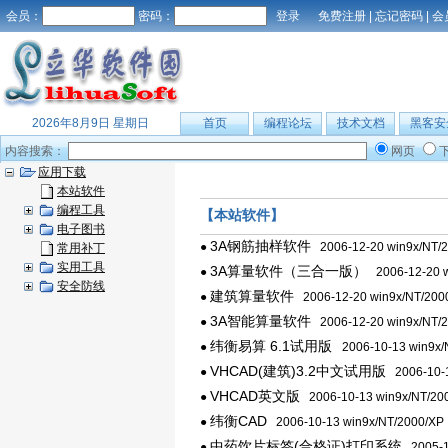
会员：
密码：
免费注册
|
忘记密码
|
会
2026年8月9日 星期日
首页
编程论坛
技术文档
黑客安
内容搜索：
网页
应用下载
本站软件
编程工具
【本站软件】
电子图书
3A钢筋抽样软件
●
2006-12-20 win9x/NT/
常用补丁
实用工具
3A算量软件（三合一版）
●
2006-12-20 w
安全防线
建筑算量软件
●
2006-12-20 win9x/NT/200
3A智能算量软件
●
2006-12-20 win9x/NT/
纬衡易算 6.1试用版
●
2006-10-13 win9x/
VHCAD(建筑)3.2中文试用版
●
2006-10-1
VHCAD英文版
●
2006-10-13 win9x/NT/20
纬衡CAD
●
2006-10-13 win9x/NT/2000/XP
中药饮片标签(合格证)打印系统
●
2005-11