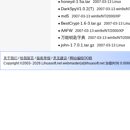
honeyd-1.5a.tar
●
2007-03-13 Linux
DarkSpyV1.0.2(T)
●
2007-03-13 win9x/N
md5
●
2007-03-13 win9x/NT/2000/XP
BestCrypt-1.6-3.tar.gz
●
2007-03-13 Lin
AAFW
●
2007-03-13 win9x/NT/2000/XP
万能钥匙字典
●
2007-03-13 win9x/NT/200
john-1.7.0.1.tar.gz
●
2007-03-13 Linux
关于我们
/
给我留言
/
版权举报
/
意见建议
/
网站编程QQ群
Copyright ©2003- 2026 Lihuasoft.net webmaster(at)lihuasoft.net 加载时间 0.00