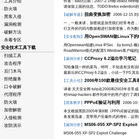
工具介绍
作者：baoz日期：2007-2-1http://baoz.net
·
请保留上面的信息。TODO:firefox extenti
防火墙
·
扭曲变换加密
【破解专题】
2006-12-15 
黑客入侵
·
一，一般来讲，加密就是加壳我们经常考虑，
漏洞检测
·
行文件的代码与数据都进行加密变换，作为数
破解方法
·
用OpenSWAN做Linux下的
【安全配制】
杀毒专区
·
用Openswan组建Linux IPSec by toor
安全技术工具下载
RoadWarrior模式的配置5.Windows客户端的[
扫描工具
·
CCProxy 6.2溢出学习笔记
【漏洞分析】
2
攻击程序
·
写给像我一样的菜鸟，呵呵，不知道有没有说错话
后门木马
·
最新出的CCProxy 6.2溢出，小试一下PS:其实漏洞出
拒绝服务
·
2006年100款最佳安全工具
【工具介绍】
口令破解
·
译者:天天安全网 tulip在2000和2003年非
代理程序
·
对nmap-hackers 邮件列表中的用户进
防火墙
PPPoE验证与利用
·
【黑客教学】
2006-10-1
加密解密
·
本文根据黑防2005年第8期《PPPoE验
务发展迅速，宽带用户呈爆炸式的增长，运营商
入侵检测
·
MS06-055 XP-SP2 Exploit
【漏洞分析】
攻防演示
·
MS06-055 XP-SP2 Exploit Cha