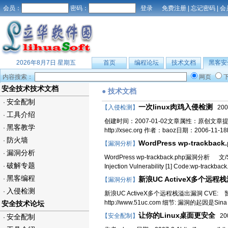
会员：
密码：
免费注册
|
忘记密码
|
会
2026年8月7日 星期五
首页
编程论坛
技术文档
黑客安
内容搜索：
网页
安全技术技术文档
● 技术文档
安全配制
·
一次linux肉鸡入侵检测
【入侵检测】
2007
工具介绍
·
创建时间：2007-01-02文章属性：原创文章提交：fat
黑客教学
·
http://xsec.org 作者：baoz日期：2006-11-18http
防火墙
·
WordPress wp-trackba
【漏洞分析】
漏洞分析
·
WordPress wp-trackback.php漏洞分析 文/Sup
破解专题
·
Injection Vulnerability [1] Code:wp-trackba
黑客编程
·
新浪UC ActiveX多个远程栈
【漏洞分析】
入侵检测
·
新浪UC ActiveX多个远程栈溢出漏洞 CVE: 暂
http://www.51uc.com 细节: 漏洞的起因
安全技术论坛
让你的Linux桌面更安全
【安全配制】
200
安全配制
·