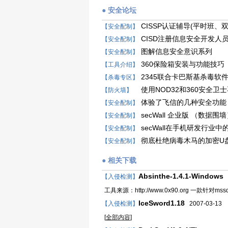
● 安全论坛
CISSP认证辅导(平时班
【安全配制】
CISD注册信息安全开发人
【安全配制】
图解信息安全意识系列
【安全配制】
360保险箱安装与功能技巧
【工具介绍】
2345联合卡巴斯基杀毒软
【杀毒专区】
使用NOD32和360安全
【防火墙】
体验了飞信的几种安全功能
【安全配制】
secWall 企业版 （数据围
【安全配制】
secWall在手机研发行业中
【安全配制】
彻底杜绝病毒木马的加密U
【安全配制】
● 相关下载
Absinthe-1.4.1-Windows
【入侵检测】
2
工具来源：http://www.0x90.org 一款针对mssq
IceSword1.18
【入侵检测】
2007-03-13
[
全部内容
]