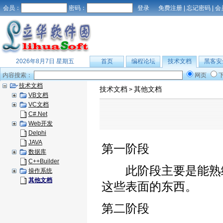
会员：
密码：
免费注册
|
忘记密码
|
会
2026年8月7日 星期五
首页
编程论坛
技术文档
黑客安
内容搜索：
网页
技术文档
技术文档
其他文档
>
VB文档
VC文档
C#.Net
Web开发
Delphi
JAVA
第一阶段
数据库
C++Builder
此阶段主要是能熟练
操作系统
其他文档
这些表面的东西。
第二阶段