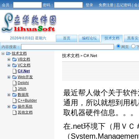
会员：
密码：
免费注册
|
忘记密码
|
会
2026年8月8日 星期六
首页
编程论坛
技术文档
黑客安
内容搜索：
网页
技术文档
技术文档
C#.Net
>
VB文档
VC文档
C#.Net
Web开发
Delphi
JAVA
最近帮人做个关于软件
数据库
C++Builder
通用，所以就想到用机
操作系统
取机器硬件信息。。。
其他文档
在.net环境下（用
（System.Manage