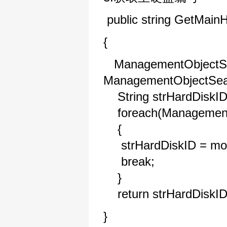
public string GetMainH
{
ManagementObjectSea
ManagementObjectSea
String strHardDiskID 
foreach(ManagementOb
{
strHardDiskID = mo["S
break;
}
return strHardDiskID
}