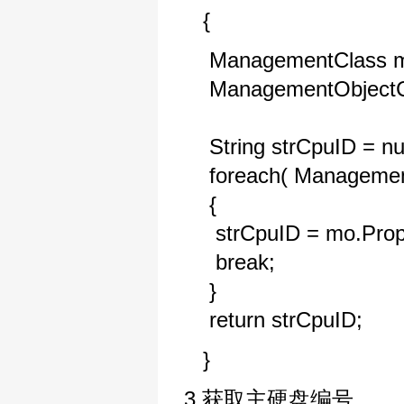
{
ManagementClass mc 
ManagementObjectColl
String strCpuID = nul
foreach( Management
{
strCpuID = mo.Propert
break;
}
return strCpuID;
}
3.获取主硬盘编号