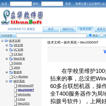
会员：
密码：
免费注册
|
忘记密码
|
会
2026年8月7日 星期五
首页
编程论坛
技术文档
黑客安
内容搜索：
网页
技术文档
技术文档
操作系统
Win2000/NT
>
>
VB文档
VC文档
C#.Net
Web开发
Delphi
JAVA
在学校里维护100
数据库
C++Builder
拈来的事，总没把Wind
操作系统
60多台联想机器，操
WindowsXP
Win2000/NT
全T400服务器作为局域
Win9x/Me
Linux
拟拨号软件），上网
Win2003