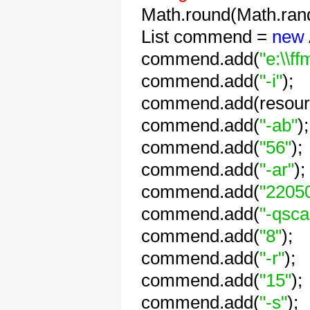
Math.round(Math.ran
List commend =
new
commend.add(
"e:\\f
commend.add(
"-i"
);
commend.add(resour
commend.add(
"-ab"
);
commend.add(
"56"
);
commend.add(
"-ar"
);
commend.add(
"2205
commend.add(
"-qsca
commend.add(
"8"
);
commend.add(
"-r"
);
commend.add(
"15"
);
commend.add(
"-s"
);