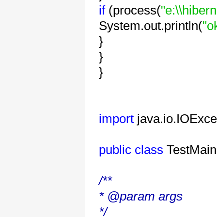
if
(process(
"e:\\hiber
System.out.println(
"o
}
}
}
import
java.io.IOExce
public
class
TestMain
/**
* @param args
*/