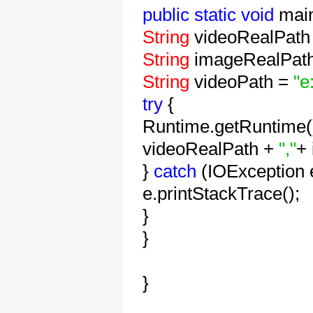
public
static
void
mai
String
videoRealPath
String
imageRealPat
String
videoPath =
"e
try
{
Runtime.getRuntime(
videoRealPath +
","
+
}
catch
(IOException e
e.printStackTrace();
}
}
}