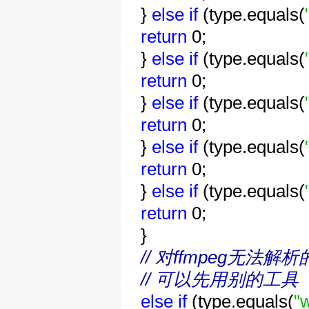
}
else
if
(type.equals(
return
0;
}
else
if
(type.equals(
return
0;
}
else
if
(type.equals(
return
0;
}
else
if
(type.equals(
return
0;
}
else
if
(type.equals(
return
0;
}
// 对ffmpeg无法解
// 可以先用别的工具（m
else
if
(type.equals(
"