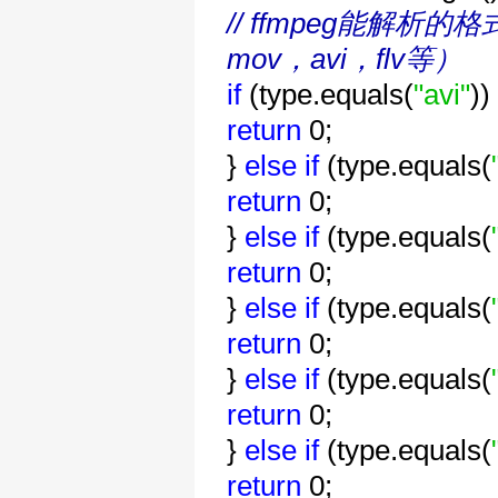
// ffmpeg能解析的
mov，avi，flv等）
if
(type.equals(
"avi"
))
return
0;
}
else
if
(type.equals(
return
0;
}
else
if
(type.equals(
return
0;
}
else
if
(type.equals(
return
0;
}
else
if
(type.equals(
return
0;
}
else
if
(type.equals(
return
0;