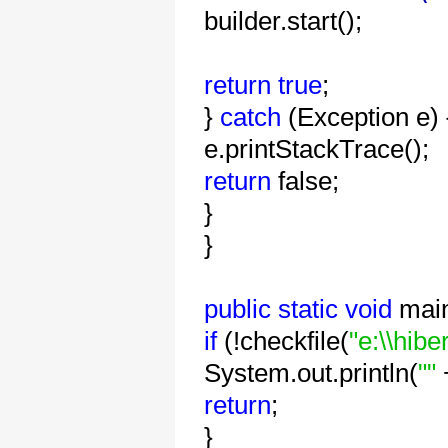
builder.start();
return
true
;
}
catch
(Exception e) 
e.printStackTrace();
return
false;
}
}
public
static
void
mai
if
(!checkfile(
"e:\\hibe
System.out.println(
""
return
;
}