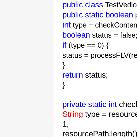
public
class
TestVedio
public
static
boolean
p
int
type = checkConten
boolean
status = false
if
(type == 0) {
status = processFLV(r
}
return
status;
}
private
static
int
chec
String
type = resourc
1,
resourcePath.length(