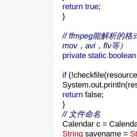
return
true
;
}
// ffmpeg能解析的
mov，avi，flv等）
private
static
boolean
if
(!checkfile(resource
System.out.println(r
return
false;
}
// 文件命名
Calendar c = Calenda
String
savename =
St