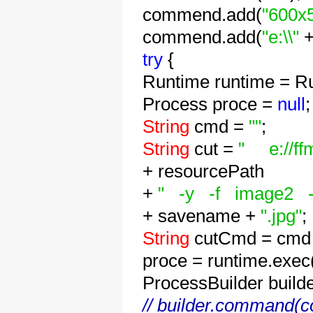
commend.add(
"600x
commend.add(
"e:\\"
+
try
{
Runtime runtime = R
Process proce =
null
;
String
cmd =
""
;
String
cut =
" e://ff
+ resourcePath
+
" -y -f image2 -
+ savename +
".jpg"
;
String
cutCmd = cmd 
proce = runtime.exe
ProcessBuilder build
// builder.command(