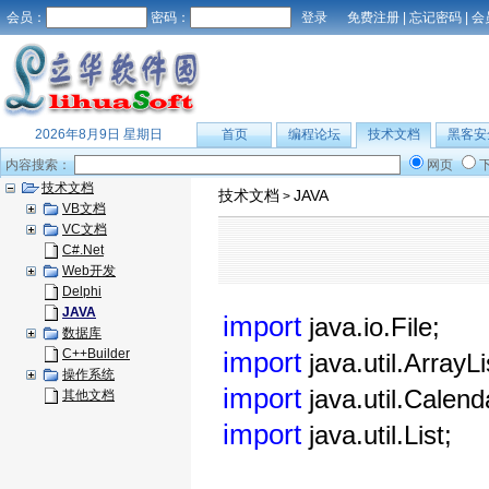
会员：
密码：
免费注册
|
忘记密码
|
会
2026年8月9日 星期日
首页
编程论坛
技术文档
黑客安
内容搜索：
网页
技术文档
技术文档
JAVA
>
VB文档
VC文档
C#.Net
Web开发
Delphi
JAVA
import
java.io.File;
数据库
C++Builder
import
java.util.ArrayLi
操作系统
import
java.util.Calend
其他文档
import
java.util.List;