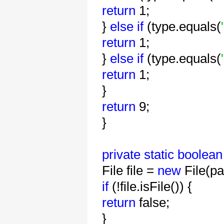
return
1;
}
else
if
(type.equals(
return
1;
}
else
if
(type.equals(
return
1;
}
return
9;
}
private
static
boolean
File file =
new
File(pa
if
(!file.isFile()) {
return
false;
}