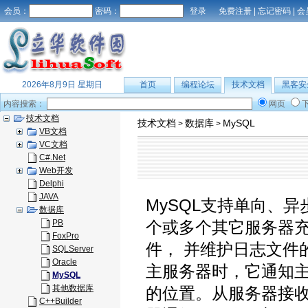
会员：
密码：
免费注册
|
忘记密码
|
会
2026年8月9日 星期日
首页
编程论坛
技术文档
黑客安
内容搜索：
网页
技术文档
技术文档
数据库
MySQL
>
>
VB文档
VC文档
C#.Net
Web开发
Delphi
JAVA
MySQL支持单向、
数据库
PB
个或多个其它服务器
FoxPro
件， 并维护日志文件
SQLServer
Oracle
主服务器时，它通知
MySQL
其他数据库
的位置。从服务器接收
C++Builder