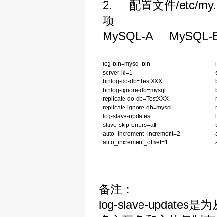
2. 配置文件/etc
项
MySQL-A
MySQL-
log-bin=mysql-bin
server-id=1
binlog-do-db=TestXXX
binlog-ignore-db=mysql
replicate-do-db=TestXXX
replicate-ignore-db=mysql
log-slave-updates
slave-skip-errors=all
auto_increment_increment=2
auto_increment_offset=1
备注：
log-slave-update