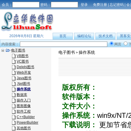
会员：
密码：
免费注册
|
忘记密码
|
会
2026年8月8日 星期六
首页
编程论坛
技术文档
黑客安
内容搜索：
网页
电子图书
电子图书
操作系统
>
VB图书
VC图书
Delphi图书
Web开发
Java图书
.Net图书
版权所有：
操作系统
数据库
软件版本：
操作入门
文件大小：
图形图像
软件工程
操作系统：
win9x/NT/
C++Builder
PowerBuilder
下载说明：
更加节省您学
其他图书