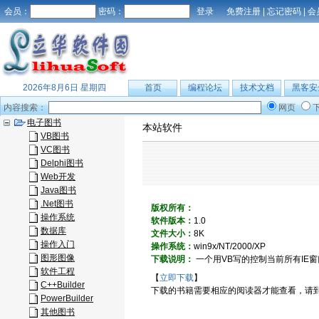
会员：
密码：
免费注册
|
忘记密码
|
会
2026年8月6日 星期四
首页
编程论坛
技术文档
黑客安
内容搜索：
网页
电子图书
本站软件
VB图书
VC图书
Delphi图书
Web开发
Java图书
.Net图书
版权所有：
操作系统
软件版本：
1.0
数据库
文件大小：
8K
操作入门
操作系统：
win9x/NT/2000/XP
图形图像
下载说明：
一个用VB写的控制当前所有IE
软件工程
【
立即下载
】
C++Builder
下载的书籍需要相应的阅读器才能查看，请
PowerBuilder
其他图书