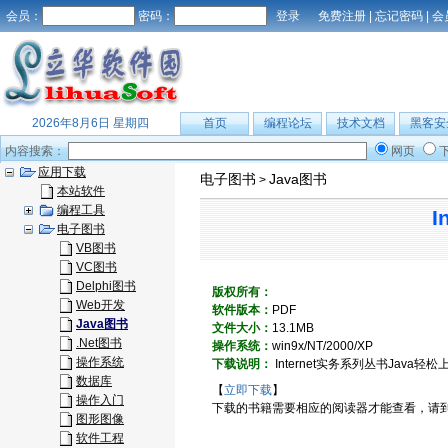
会员：
密码：
免费注册
|
忘记密码
|
会
2026年8月6日 星期四
首页
编程论坛
技术文档
黑客安
内容搜索：
网页
应用下载
电子图书
Java图书
>
本站软件
编程工具
I
电子图书
VB图书
VC图书
Delphi图书
版权所有：
Web开发
软件版本：
PDF
Java图书
文件大小：
13.1MB
.Net图书
操作系统：
win9x/NT/2000/XP
操作系统
下载说明：
Internet实务系列丛书Java轻松
数据库
【
立即下载
】
操作入门
下载的书籍需要相应的阅读器才能查看，请
图形图像
软件工程