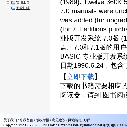
(1989). Twelve 360K 5.
实用工具
安全防线
7.0 manuals were unch
was added (for upgrad
(for 7.1 editions pur
业版开发系统 7.0版 (1
盘。7.0和7.1版的用户手册
BASIC 专业版开发系
日期1990.6.24，包含了M
【
立即下载
】
下载的书籍需要相应
阅读器，请到
图书阅
关于我们
/
给我留言
/
版权举报
/
意见建议
/
网站编程QQ群
Copyright ©2003- 2026 Lihuasoft.net webmaster(at)lihuasoft.net 加载时间 0.00