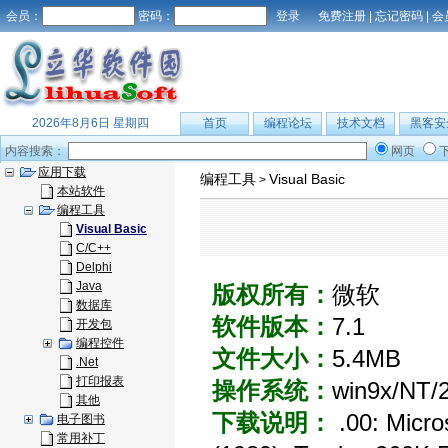
会员：
密码：
免费注册
|
忘记密码
|
会
2026年8月6日 星期四
首页
编程论坛
技术文档
黑客安
内容搜索：
网页
应用下载
编程工具
Visual Basic
>
本站软件
编程工具
Visual Basic
C/C++
Delphi
Java
版权所有：
微软
数据库
软件版本：
7.1
开发包
编程控件
文件大小：
5.4MB
.Net
打印报表
操作系统：
win9x/NT/
其他
下载说明：
.00: Micro
电子图书
常用补丁