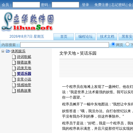
会员：
密码：
免费注册
|
忘记密码
|
会
2026年8月7日 星期五
首页
编程论坛
技术文档
黑客安
内容搜索：
网页
休闲娱乐
文学天地
笑话乐园
>
诗词歌赋
聊斋故事
武侠天地
笑话乐园
非常小说
情感地带
一个程序员在海滩上发现了一盏神灯。他在
精典故事
说：“我是世界上法术最强的妖怪。我可以实
你一个愿望。”
程序员摊开了一幅中东地图说：“我想让中东
妖怪答道：“哦，我没办法。自打创世纪以来
乎没有我办不到的事，但这件事除外。”
程序员于是说：“好吧，我是一个程序员，我
我的程序表示满意，并且只提那些可以实现的