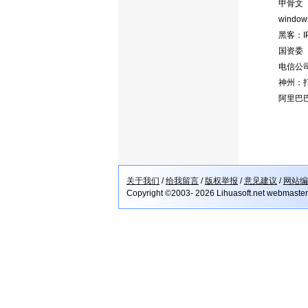
甲骨文（对
windo
黑客：IP
国资委（对
电信公司：
神州：打
阿里巴巴
关于我们
/
给我留言
/
版权举报
/
意见建议
/
网站编
Copyright ©2003- 2026 Lihuasoft.net webmaste