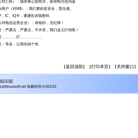
仁科）：我本将心照明月，奈何明月照沟渠
ws用户（对M$）：我们要的是安全，责任感。
、IC、IQ卡，通通告诉我密码
电信运营企业）：有组织，无纪律！
严肃点，严肃点，不许笑，我们这儿打劫呢！
…………打………………
：等会，让我先劫个色
返回顶部
打印本页
关闭窗口
【
】 【
】 【
】
程QQ群
r(at)lihuasoft.net 加载时间 0.00233