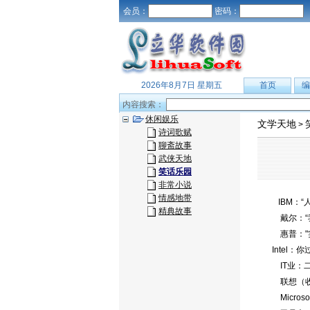
会员：
密码：
2026年8月7日 星期五
首页
编
内容搜索：
休闲娱乐
文学天地
>
诗词歌赋
聊斋故事
武侠天地
笑话乐园
非常小说
情感地带
IBM：“
精典故事
戴尔：“我
惠普："实
Intel：
IT业：二
联想（收购
Micros