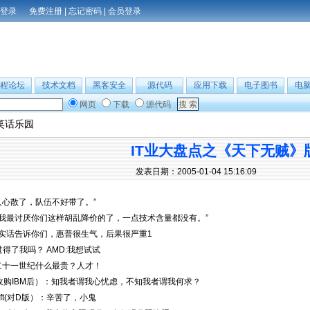
免费注册
|
忘记密码
|
会员登录
程论坛
技术文档
黑客安全
源代码
应用下载
电子图书
电
网页
下载
源代码
笑话乐园
IT业大盘点之《天下无贼》
发表日期：2005-01-04 15:16:09
人心散了，队伍不好带了。”
最讨厌你们这样胡乱降价的了，一点技术含量都没有。”
话告诉你们，惠普很生气，后果很严重1
你过得了我吗？ AMD:我想试试
十一世纪什么最贵？人才！
IBM后）：知我者谓我心忧虑，不知我者谓我何求？
oft(对D版）：辛苦了，小鬼