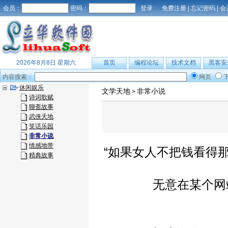
会员：
密码：
免费注册
|
忘记密码
|
会
2026年8月8日 星期六
首页
编程论坛
技术文档
黑客安
内容搜索：
网页
休闲娱乐
文学天地
非常小说
>
诗词歌赋
聊斋故事
武侠天地
笑话乐园
非常小说
情感地带
“如果女人不把钱看得那
精典故事
无意在某个网站看