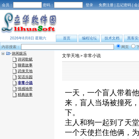
会员：
密码：
免费注册
|
忘记密码
|
会
2026年8月8日 星期六
首页
编程论坛
技术文档
黑客安
内容搜索：
网页
休闲娱乐
文学天地
非常小说
>
诗词歌赋
聊斋故事
武侠天地
笑话乐园
非常小说
情感地带
一天，一个盲人带着
精典故事
来，盲人当场被撞死
下。
主人和狗一起到了天
一个天使拦住他俩，为