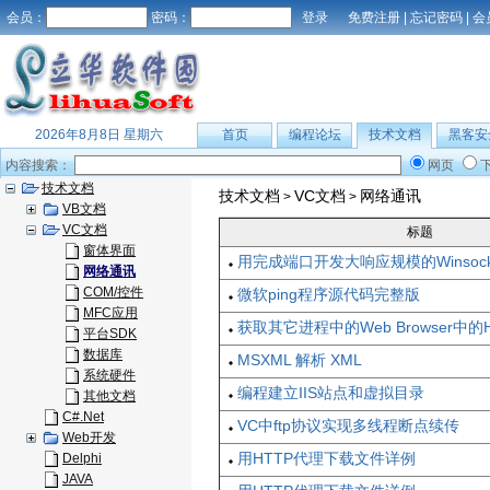
会员：
密码：
免费注册
|
忘记密码
|
会
2026年8月8日 星期六
首页
编程论坛
技术文档
黑客安
内容搜索：
网页
技术文档
技术文档
VC文档
网络通讯
>
>
VB文档
VC文档
标题
窗体界面
用完成端口开发大响应规模的Winsoc
网络通讯
COM/控件
微软ping程序源代码完整版
MFC应用
获取其它进程中的Web Browser中的
平台SDK
数据库
MSXML 解析 XML
系统硬件
编程建立IIS站点和虚拟目录
其他文档
C#.Net
VC中ftp协议实现多线程断点续传
Web开发
用HTTP代理下载文件详例
Delphi
JAVA