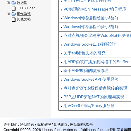
用HTTP代理下载文件详例
数据库
C++Builder
VC实现的MSN Messager钩子程序
操作系统
Windows网络编程经验小结(2)
其他文档
Windows网络编程经验小结(1)
点对点视频会议程序VideoNet开发例
Windows Socket1.1程序设计
关于spi滤包技术的研究
用ARP伪装广播探测网络中的Sniffer
基于ARP欺骗的嗅探原理
Windows Socket API 使用经验
点对点(P2P)多线程断点续传的实现
P2P之UDP穿透NAT的原理与实现
用VC++6.0编写Proxy服务器
关于我们
/
给我留言
/
版权举报
/
意见建议
/
网站编程QQ群
Copyright ©2003- 2026 Lihuasoft.net webmaster(at)lihuasoft.net 加载时间 0.00