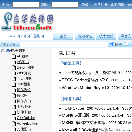
会员：
密码：
免费注册
|
忘记密码
|
会
2026年8月6日 星期四
首页
编程论坛
技术文档
黑客安
内容搜索：
网页
电子图书
实用工具
VB图书
VC图书
【媒体工具】
Delphi图书
下一代视频优化工具：微软MESE
●
2006
Web开发
Java图书
TSCC Codec编码器 V2.0
●
2005-07-19 w
.Net图书
Windows Media Player10
●
2004-10-13 
操作系统
数据库
【网络工具】
操作入门
图形图像
TOM-Skype
●
2007-08-18 win9x/NT/2000
软件工程
MSN8.5测试版
●
2007-06-01 win9x/NT/20
C++Builder
MSN8.0简体中文正式版
●
2006-05-28 wi
PowerBuilder
其他图书
KooMail 2.80-专业邮件软件
●
2005-12-10