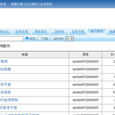
免费注册
|
忘记密码
|
会员登录
程论坛
技术文档
黑客安全
源代码
应用下载
电子图书
电
网页
下载
源代码
VB图书
标题
系统
大
语言教程
win9x/NT/2000/XP
网站镜像
win9x/NT/2000/XP
win9x/NT/2000/XP
参考手册
win9x/NT/2000/XP
4
工具指南
win9x/NT/2000/XP
5
API使用帮助
win9x/NT/2000/XP
言参考手册
win9x/NT/2000/XP