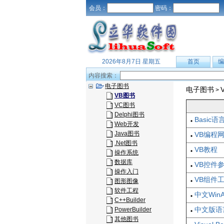
会员：
密码：
2026年8月7日 星期五
首页
编
内容搜索：
电子图书
电子图书
>
VB图书
VC图书
Delphi图书
Basic
Web开发
Java图书
VB编程
.Net图书
VB教程
操作系统
数据库
VB控件
操作入门
VB组件
图形图像
软件工程
中文Win
C++Builder
中文版语
PowerBuilder
其他图书