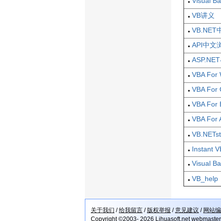
Visual
VB讲义
VB.NE
API中文
ASP.N
VBA For
VBA For
VBA For
VBA For
VB.NETs
Instant 
Visual 
VB_help
关于我们
/
给我留言
/
版权举报
/
意见建议
/
网站编
Copyright ©2003- 2026 Lihuasoft.net webmaste