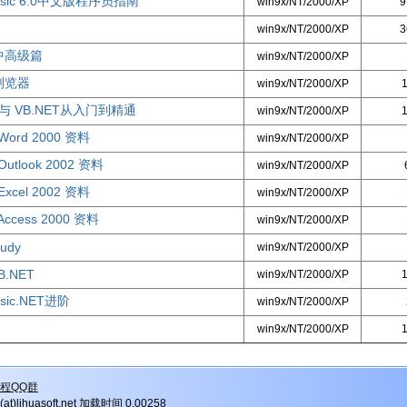
 Basic 6.0中文版程序员指南
win9x/NT/2000/XP
9
win9x/NT/2000/XP
3
T中高级篇
win9x/NT/2000/XP
浏览器
win9x/NT/2000/XP
ET与 VB.NET从入门到精通
win9x/NT/2000/XP
 Word 2000 资料
win9x/NT/2000/XP
 Outlook 2002 资料
win9x/NT/2000/XP
 Excel 2002 资料
win9x/NT/2000/XP
 Access 2000 资料
win9x/NT/2000/XP
tudy
win9x/NT/2000/XP
VB.NET
win9x/NT/2000/XP
Basic.NET进阶
win9x/NT/2000/XP
win9x/NT/2000/XP
程QQ群
r(at)lihuasoft.net 加载时间 0.00258