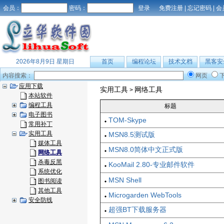
会员：
密码：
免费注册
|
忘记密码
|
会
2026年8月9日 星期日
首页
编程论坛
技术文档
黑客安
内容搜索：
网页
应用下载
实用工具
网络工具
>
本站软件
编程工具
标题
电子图书
TOM-Skype
常用补丁
实用工具
MSN8.5测试版
媒体工具
MSN8.0简体中文正式版
网络工具
杀毒反黑
KooMail 2.80-专业邮件软件
系统优化
MSN Shell
图书阅读
其他工具
Microgarden WebTools
安全防线
超强BT下载服务器