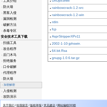
UnUpxShell
工具介绍
·
防火墙
·
rainbowcrack-1.2-src
黑客入侵
·
rainbowcrack-1.2-win
漏洞检测
·
ntlm
破解方法
·
fcp
杀毒专区
·
AsprStripperXPv11
安全技术工具下载
扫描工具
·
2002-1-10-jphswin.
攻击程序
·
64.bit.Rsa
后门木马
·
gnupg-1.0.6.tar.gz
拒绝服务
·
口令破解
·
代理程序
·
防火墙
·
·
加密解密
入侵检测
·
攻防演示
·
关于我们
/
给我留言
/
版权举报
/
意见建议
/
网站编程QQ群