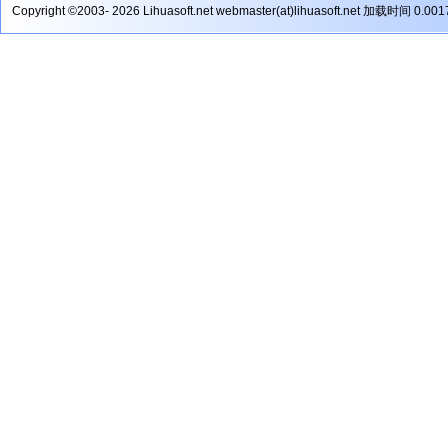
Copyright ©2003- 2026 Lihuasoft.net webmaster(at)lihuasoft.net 加载时间 0.00