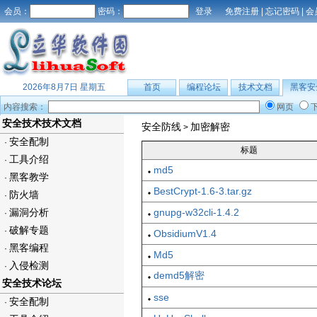
会员：
密码：
免费注册
|
忘记密码
|
会
2026年8月7日 星期五
首页
编程论坛
技术文档
黑客安
内容搜索：
网页
安全技术技术文档
安全防线
加密解密
>
安全配制
·
标题
工具介绍
·
md5
黑客教学
·
BestCrypt-1.6-3.tar.gz
防火墙
·
漏洞分析
gnupg-w32cli-1.4.2
·
破解专题
·
ObsidiumV1.4
黑客编程
·
Md5
入侵检测
·
demd5解密
安全技术论坛
sse
安全配制
·