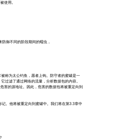
常被使用。
。
术来防御不同的阶段期间的蠕虫，
常被称为太公钓鱼，愿者上钩。防守者的蜜罐是一
）。它过滤了通过网络的流量，分析数据包的内容。
的危害的源地址。因此，危害的数据包将被重定向到
标记。他将被重定向到蜜罐中。我们将在第3.3章中
？