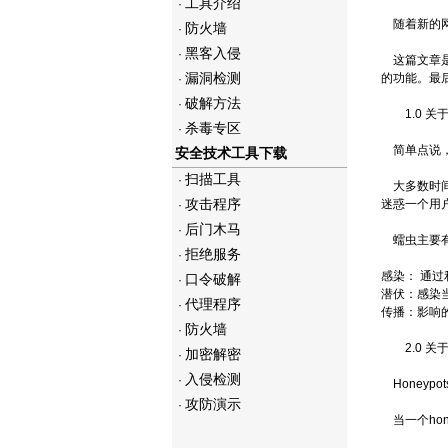
工具介绍
·
随着新的网
防火墙
·
黑客入侵
·
这篇文章是说
漏洞检测
的功能。最后
·
破解方法
·
1.0 关
杀毒专区
·
简单点说，
安全技术工具下载
扫描工具
·
大多数时间
攻击程序
迷惑一个用
·
后门木马
·
蠕虫主要有
拒绝服务
·
感染： 通
口令破解
·
潜伏：感染
代理程序
·
传播：影响
防火墙
·
2.0 关于 h
加密解密
·
入侵检测
·
Honey
攻防演示
·
当一个hon