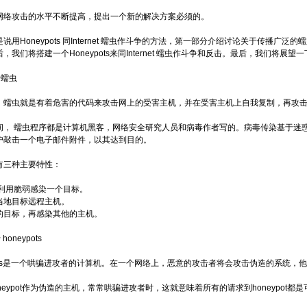
络攻击的水平不断提高，提出一个新的解决方案必须的。
用Honeypots 同Internet 蠕虫作斗争的方法，第一部分介绍讨论关于传播广泛的蠕
，我们将搭建一个Honeypots来同Internet 蠕虫作斗争和反击。最后，我们将展望
于蠕虫
蠕虫就是有着危害的代码来攻击网上的受害主机，并在受害主机上自我复制，再攻击
， 蠕虫程序都是计算机黑客，网络安全研究人员和病毒作者写的。病毒传染基于迷
户敲击一个电子邮件附件，以其达到目的。
三种主要特性：
过利用脆弱感染一个目标。
当地目标远程主机。
的目标，再感染其他的主机。
oneypots
pots是一个哄骗进攻者的计算机。在一个网络上，恶意的攻击者将会攻击伪造的系统，
eypot作为伪造的主机，常常哄骗进攻者时，这就意味着所有的请求到honeypot都