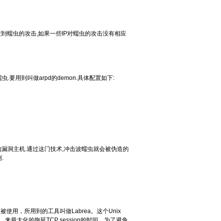
遭到蠕虫的攻击,如果一些IP对蠕虫的攻击没有相应
要用到叫做arpd的demon.具体配置如下:
的漏洞主机.通过这门技术,冲击波蠕虫就会被伪造的
.
，所用到的工具叫做Labrea。这个Unix
，来最大化的拖延TCP session的时间。为了避免