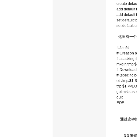
create defau
add default 
add default 
set default t
set default 
这里有一个在
!#/bin/sh
# Creation o
# attacking 
mkdir /tmp/
# Download o
# (specific 
cd /tmp/$1-$
tftp $1 <<E
get msblast
quit
EOF
通过这种简
3.3 蜜