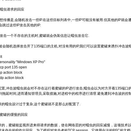
对蠕虫请求的回应
传播是,会随机攻击一些IP.在这些目标列表中,一些IP可能没有被用.但其他的IP就会
会跳过这些IP攻击其他的IP.
攻击一个不存在的主机时,蜜罐就会伪装信息让蠕虫攻击它.
会随机选择攻击开了135端口的主机.对没有用的IP,我们可以设置蜜罐来诱扑冲击波蠕虫.
lt
personality "Windows XP Pro"
tcp port 135 open
cp action block
udp action block
置,冲击波蠕虫就会对不存在运行着蜜罐的IP进行攻击,蠕虫会以为对方开着135端口
到拖延时间,进而通知管理员,采取措施,对进程中的程序进行清理.避免遭到冲击波的控制
的蠕虫设计过于复杂,这个蜜罐就不是那么好配置了.
对蜜罐的缓慢的回应
的，蜜罐能监视所进来得请求的数据，使在网络层的对蠕虫的回应减慢，这项技术以被使用
 能对未存在的IP作出回应。为了模拟对攻击者的TCP session。它使用合法的RFC的文档