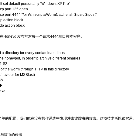
lt set default personality "Windows XP Pro"
tcp port 135 open
tcp port 4444 "/bin/sh scripts/WormCatcher.sh $ipsrc $ipdst"
cp action block
udp action block
Honeyd 发布的对每一个请求4444端口脚本程序。
f a directory for every contaminated host
the honeypot, in order to archive different binaries
$1-$2
f the worm through TFTP in this directory
behaviour for MSBlast)
2/
OF
.exe
单的配置，我们能在没有操作系统中发现冲击波蠕虫的攻击。这项技术所以很实用.
罐与蠕虫的传播