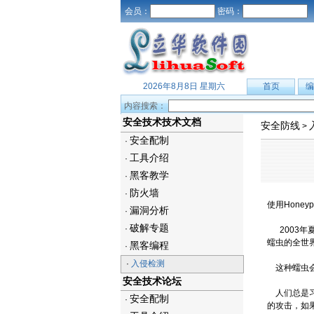
会员：
密码：
2026年8月8日 星期六
首页
编
内容搜索：
安全技术技术文档
安全防线
>
安全配制
·
工具介绍
·
黑客教学
·
防火墙
·
使用Honeyp
漏洞分析
·
破解专题
·
2003年夏
蠕虫的全世界
黑客编程
·
·
入侵检测
这种蠕虫会
安全技术论坛
人们总是习
安全配制
·
的攻击，如