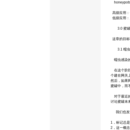
honeyp
高级应用：
低级应用：服务
3.0 蜜
这章的目标将
3.1 蠕
蠕虫感染的
在这个阶段
个建在网关
然后，如果
蜜罐中，而
对于最近的
讨论蜜罐未
我们也发现
1，标记总
2，这一概