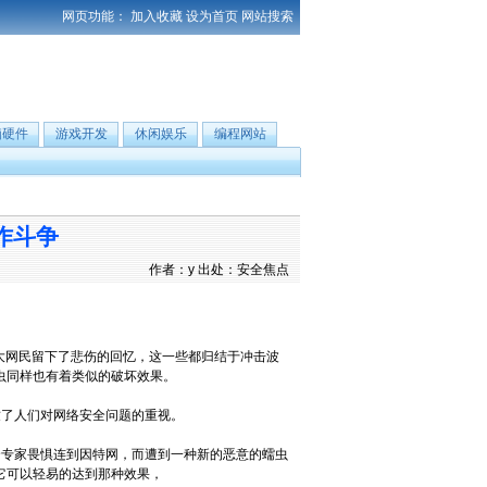
网页功能：
加入收藏
设为首页
网站搜索
脑硬件
游戏开发
休闲娱乐
编程网站
虫作斗争
作者：y 出处：安全焦点
也给广大网民留下了悲伤的回忆，这一些都归结于冲击波
a 蠕虫同样也有着类似的破坏效果。
了人们对网络安全问题的重视。
专家畏惧连到因特网，而遭到一种新的恶意的蠕虫
但它可以轻易的达到那种效果，