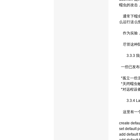
蠕虫的攻击，T
通常下蠕虫都是
么运行这么
作为实验，L
尽管这种防
3.3.3 
一些已发布
*孤立一些
*关闭蠕虫
*对远程设
3.3.4 Laun
这里有一个通
create defau
set default 
add default 