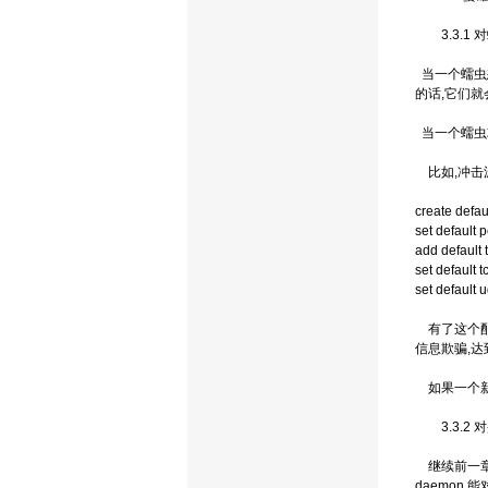
3.3.1 
当一个蠕虫想
的话,它们就
当一个蠕虫
比如,冲击波
create defau
set default 
add default 
set default t
set default 
有了这个配
信息欺骗,达
如果一个新
3.3.2 
继续前一章
daemon