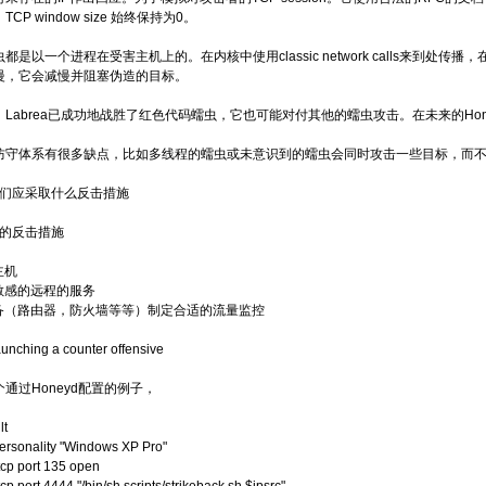
CP window size 始终保持为0。
以一个进程在受害主机上的。在内核中使用classic network calls来到处传播，在
慢，它会减慢并阻塞伪造的目标。
abrea已成功地战胜了红色代码蠕虫，它也可能对付其他的蠕虫攻击。在未来的Hon
守体系有很多缺点，比如多线程的蠕虫或未意识到的蠕虫会同时攻击一些目标，而不
我们应采取什么反击措施
的反击措施
主机
敏感的远程的服务
备（路由器，防火墙等等）制定合适的流量监控
ching a counter offensive
过Honeyd配置的例子，
lt
personality "Windows XP Pro"
tcp port 135 open