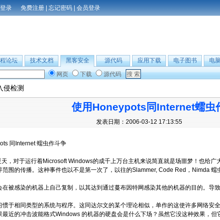
免费注册
|
忘记密码
|
会员登录
程论坛
技术文档
黑客安全
源代码
应用下载
电子图书
电
网页
下载
源代码
入侵检测
使用Honeypots同Internet蠕
发表日期：2006-03-12 17:13:55
ots 同Internet 蠕虫作斗争
天，对于运行着Microsoft Windows的成千上万台主机来说简直就是场噩梦！
范围的传播。这种事件也以不是第一次了，以往的Slammer, Code Red，Nimd
在被感染的机器上自己复制，以其达到通过蔓布因特网感染其他的机器的目的。导致
惯于相同类型的系统与程序。这同达尔文的某个理论相似，单作的这使许多网络安全
果最近的冲击波能格式Windows 的机器的硬盘会是什么下场？虽然它没这种效果，