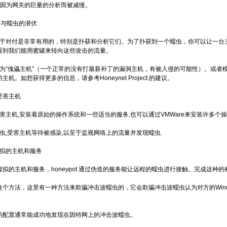
度因为网关的巨量的分析而被减慢。
罐与蠕虫的潜伏
于对付是非常有用的，特别是扑获和分析它们。为了扑获到一个蠕虫，你可以让一台
看到我们能用蜜罐来转向这些攻击的流量。
为“傀儡主机”（一个正常的没有打最新补丁的漏洞主机，有被入侵的可能性）。或者
机。如想获得更多的信息，请参考Honeynet Project.的建议。
受害主机
主机,安装着原始的操作系统和一些适当的服务,也可以通过VMWare来安装许多个操
虫,受害主机等待被感染,以至于监视网络上的流量并发现蠕虫.
虚拟的主机和服务
拟的主机和服务，honeypot 通过伪造的服务能让远程的蠕虫进行接触。完成这种的
方法，这里有一种方法来欺骗冲击波蠕虫的，它会欺骗冲击波蠕虫认为对方的Windows
配置通常能成功地发现在因特网上的冲击波蠕虫。