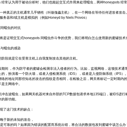
ots 经常认为用于被动分析时，他们也能起交互式作用来处理蠕虫，两种honeypots 经
一种真正的主机通常几乎牺牲（叫做傀儡主机），在一个网络在等待任何进攻者攻击
器和/或主机是模拟的（例如Honeyd by Niels Provos）
罐同蠕虫的对抗
是证明交互式honeypots 同蠕虫作斗争的优势，我们将明白怎么使用新的蜜罐技
虫与蠕虫的感染
阶段就是它在受害主机上自我复制攻击其他的主机。
期间 ，作为防守者的蜜罐会检测非法入侵者的行为。比如，监视网络，这项技术通
上的，扮演着一个防火墙，或者入侵检测系统（IDS），或者是入侵防御系统（IPS
网络的地址同那些知名的攻击的指纹是否相同，在检验之后，网关将标记一定时期内
不是主网络中。
冲击波蠕虫，如果网关机器对来自外部的TCP数据包请求本地135端口，被IDS进行
来的新功能。
了这门技术的缺点：
是晚于新的未知的攻击，
念是可靠的吗？如果因为错误的配置而系统出错，将合法的数据包发到蜜罐中该怎么办