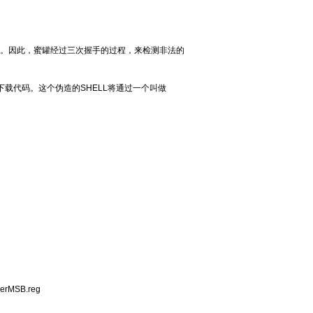
完整。因此，蜜罐经过三次握手的过程，来检测非法的
下载代码。这个伪造的SHELL将通过一个叫做
erMSB.reg