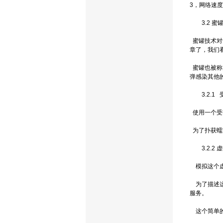
3，网络速
3.2 蜜
蜜罐技术对
章了，我们
蜜罐也被称
弹感染其他的主
3.2.1 
使用一个受害
为了扑获蠕
3.2.2 
模拟这个虚
为了描述这个
服务。
这个简单的