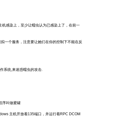
主机感染上，至少让蠕虫认为已感染上了，在前一
模拟一个服务，注意要让她们在你的控制下不能在反
作系统,来迷惑蠕虫的攻击.
程序叫做蜜罐
 主机开放着135端口，并运行着RPC DCOM