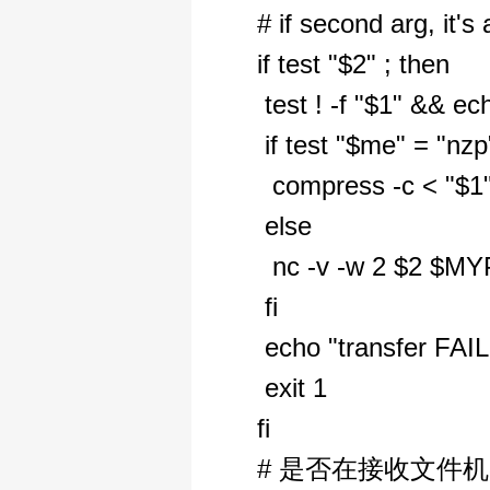
# if second arg, it's 
if test "$2" ; then
test ! -f "$1" && ech
if test "$me" = "nzp
compress -c < "$1"
else
nc -v -w 2 $2 $MYP
fi
echo "transfer FAI
exit 1
fi
# 是否在接收文件