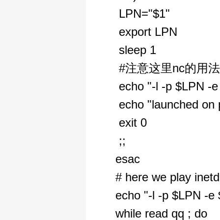
LPN="$1"
export LPN
sleep 1
#注意这里nc的用法，
echo "-l -p $LPN -e
echo "launched on 
exit 0
;;
esac
# here we play inetd
echo "-l -p $LPN -e 
while read qq ; do