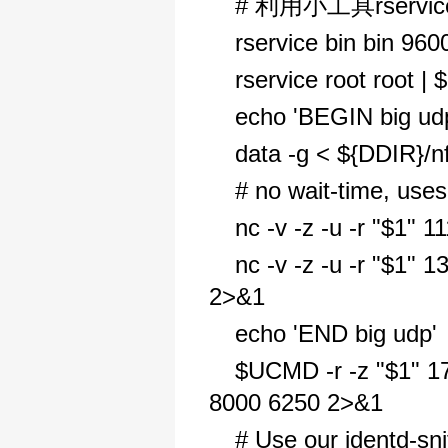
# 利用小工具rserv
rservice bin bin 96
rservice root root 
echo 'BEGIN big udp 
data -g < ${DDIR}/n
# no wait-time, use
nc -v -z -u -r "$1"
nc -v -z -u -r "$1"
2>&1
echo 'END big udp'
$UCMD -r -z "$1" 1
8000 6250 2>&1
# Use our identd-sni