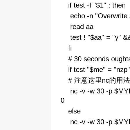
if test -f "$1" ; then
echo -n "Overwrite 
read aa
test ! "$aa" = "y" &
fi
# 30 seconds oughta
if test "$me" = "nzp"
# 注意这里nc的
nc -v -w 30 -p $MYP
0
else
nc -v -w 30 -p $MYP