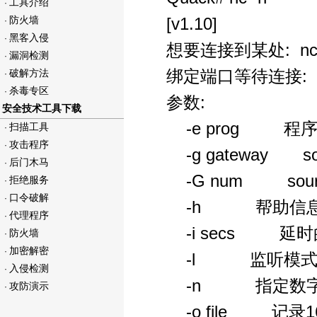
工具介绍
·
防火墙
[v1.10]
·
黑客入侵
·
想要连接到某处: nc [-opt
漏洞检测
·
绑定端口等待连接: nc -l -
破解方法
·
杀毒专区
·
参数:
安全技术工具下载
-e prog 程序
扫描工具
·
攻击程序
·
-g gateway source
后门木马
·
-G num source-rou
拒绝服务
·
口令破解
·
-h 帮助信
代理程序
·
-i secs 延
防火墙
·
加密解密
·
-l 监听模式
入侵检测
·
-n 指定数字的I
攻防演示
·
-o file 记录