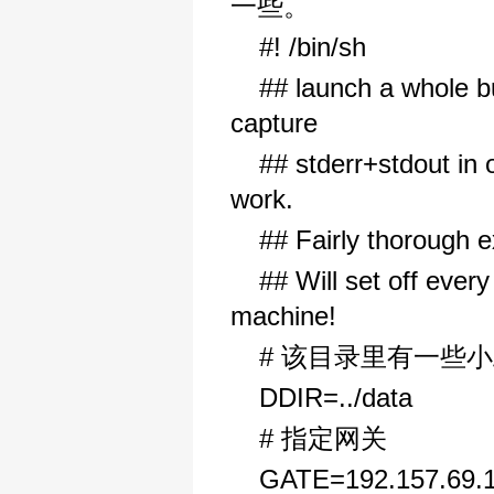
一些。
#! /bin/sh
## launch a whole bu
capture
## stderr+stdout in 
work.
## Fairly thorough ex
## Will set off ever
machine!
# 该目录里有一些
DDIR=../data
# 指定网关
GATE=192.157.69.