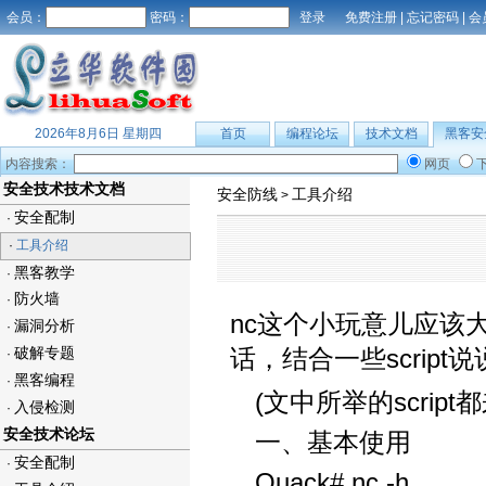
会员：
密码：
免费注册
|
忘记密码
|
会
2026年8月6日 星期四
首页
编程论坛
技术文档
黑客安
内容搜索：
网页
安全技术技术文档
安全防线
工具介绍
>
安全配制
·
·
工具介绍
黑客教学
·
防火墙
·
nc这个小玩意儿应该
漏洞分析
·
破解专题
话，结合一些scrip
·
黑客编程
·
(文中所举的script都
入侵检测
·
安全技术论坛
一、基本使用
安全配制
·
Quack# nc -h