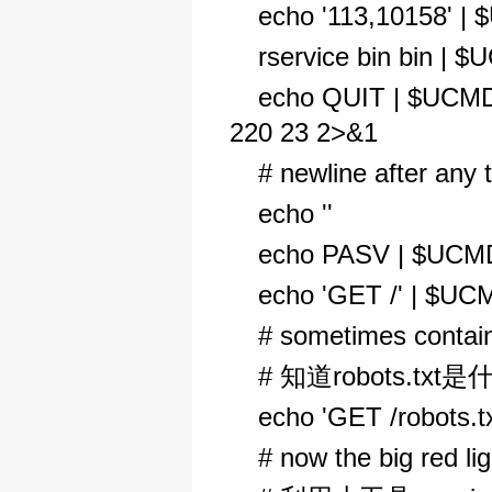
echo '113,10158' |
rservice bin bin | 
echo QUIT | $UCMD 
220 23 2>&1
# newline after any t
echo ''
echo PASV | $UCMD
echo 'GET /' | $UC
# sometimes contains
# 知道robots.tx
echo 'GET /robots.t
# now the big red li