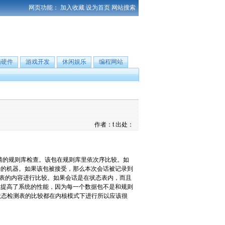
网页功能：
加入收藏
设为首页
网站搜索
脑硬件
游戏开发
休闲娱乐
编程网站
作者：t 出处：
火墙的规则库检查。该包在规则库里依次序比较。如
端的机器。如果该包被接受，那么本次会话被记录到
测表的内容进行比较。如果会话是在状态表内，而且
式提高了系统的性能，因为每一个数据包不是和规则
状态检测表的比较都在内核模式下进行所以应该很