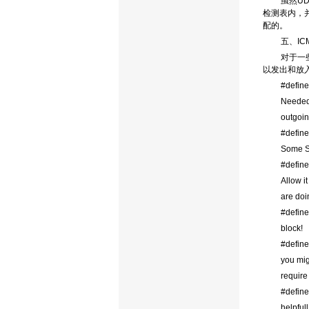
虽然U
检测表内，并
配的。
五、I
对于一
以发出和放
#defin
Needed 
outgoin
#defin
Some S
#defin
Allow i
are doi
#defin
block!
#defin
you mig
require
#defin
helpful