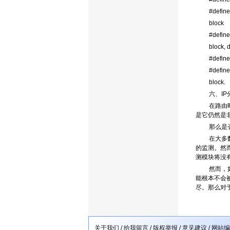
#defi
block
#defin
block, 
#defin
#defin
block.
六、I
在路由
是它仍然是
那么是
在大多
的监测。然
测模块将没
然而，
能根本不会
尽。那么对
关于我们
/
给我留言
/
版权举报
/
意见建议
/
网站编