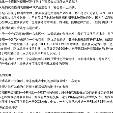
始化一个连接时使用ACK行不行？它又会出现什么问题呢？
火墙的状态检测表使用ACK来建立会话，将会是不正确的。
个包不在状态检测表中时，那么该包使用规则库来检查，而不考虑它是否是SYN、A
话被添加状态检测表中。所有后续的包都会和状态检测表比较而被通过。因为在状态
们在做状态监测表项时，也需要考虑时间溢出的问题。使用这种方法，一些简单的DO
态检测表建立应该怎么进行呢？
对于一个会话我们使用什么来区分。从最简单的角度出发，我们可以使用源地址、目
使用一个SYN包来建立一个会话时，防火墙先将这个数据包和规则库进行比较。如果
设置一个时间溢出值，参考CHECK-POINT FW-1的时间值，将其值设定为60
包的时候，防火墙将连接的时间溢出值设定为3600秒。对于返回的连接请求的数据包的
对于时间溢出值，应该可以由用户自行设定。）
状态监测时，对于一个会话的确认可以只通过使用源地址、目的地址和端口号来区分
的序列号的维护，虽然这样可能需要消耗比较多的资源
接的关闭
被通讯双方关闭后，状态监测表中的连接应该被维护一段时间。
处理方法可以作为在连接关闭后状态检测行为的参考。
监测模块监测到一个FIN或一个RST包的时候，减少时间溢出值从我们缺省设定的值3
状态检测表项将会被删除，如果有数据包交换，这个周期会被重新设置到50秒。如果继
这种设计方式可以避免一些DOS攻击，例如，一些人有意地发送一些FIN或RST包来
DP的连接维护