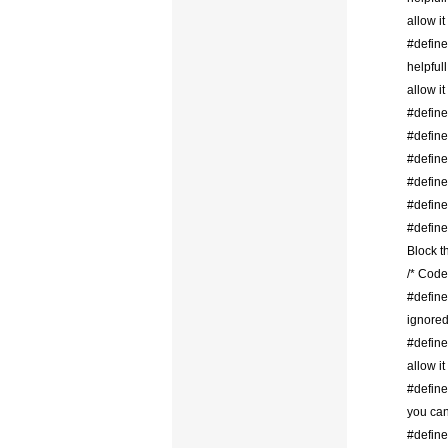
allow i
#defin
helpful
allow i
#defin
#defin
#defin
#defin
#defin
#defin
Block t
/* Cod
#defin
ignored,
#defin
allow it
#defin
you can
#defin