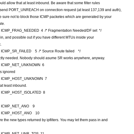
uld allow that at least inbound. Be aware that some filter rules
 send PORT_UNREACH on connection request (at least 137,139 and auth),
 sure not to block those ICMP packetes which are generated by your
ule.
e ICMP_FRAG_NEEDED 4 /* Fragmentation Needed/DF set */
t in, and possible out if you have different MTUs inside your
.
e ICMP_SR_FAILED 5 /* Source Route failed */
ictly needed. Nobody should asume SR works anywhere, anyway.
ne ICMP_NET_UNKNOWN 6
ts ignored
ne ICMP_HOST_UNKNOWN 7
 at least inbound.
ne ICMP_HOST_ISOLATED 8
ne ICMP_NET_ANO 9
ne ICMP_HOST_ANO 10
re the new types returned by ipfilters. You may let them pass in and
ne ICMP_NET_UNR_TOS 11