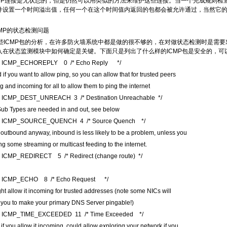
DP连接是无状态的，但是仍然可以用类似的方法来维护这些连接。当一个完成规则检
设置一个时间溢出值，任何一个在这个时间值内返回的包都会被允许通过，当然它的SRC/
CMP的状态检测问题
些ICMP包的分析，在许多防火墙系统中都是做的很不够的，在对做状态检测时是需要对
入在状态监测模块中如何确定是关键。下面只是列出了什么样的ICMP包是安全的，可以
e ICMP_ECHOREPLY 0 /* Echo Reply */
if you want to allow ping, so you can allow that for trusted peers
g and incoming for all to allow them to ping the internet
e ICMP_DEST_UNREACH 3 /* Destination Unreachable */
ub Types are needed in and out, see below
e ICMP_SOURCE_QUENCH 4 /* Source Quench */
t outbound anyway, inbound is less likely to be a problem, unless you
ng some streaming or multicast feeding to the internet.
e ICMP_REDIRECT 5 /* Redirect (change route) */
e ICMP_ECHO 8 /* Echo Request */
ht allow it incoming for trusted addresses (note some NICs will
 you to make your primary DNS Server pingable!)
e ICMP_TIME_EXCEEDED 11 /* Time Exceeded */
l if you allow it incoming, could allow exploring your network if you