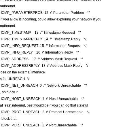
t outbound.
e ICMP_PARAMETERPROB 12 /* Parameter Problem */
l if you allow it incoming, could allow exploring your network if you
t outbound.
e ICMP_TIMESTAMP 13 /* Timestamp Request */
e ICMP_TIMESTAMPREPLY 14 /* Timestamp Reply */
e ICMP_INFO_REQUEST 15 /* Information Request */
e ICMP_INFO_REPLY 16 /* Information Reply */
e ICMP_ADDRESS 17 /* Address Mask Request */
e ICMP_ADDRESSREPLY 18 /* Address Mask Reply */
hose on the external interface
es for UNREACH. */
e ICMP_NET_UNREACH 0 /* Network Unreachable */
 so block it
e ICMP_HOST_UNREACH 1 /* Host Unreachable */
 at least inbound, best would be if you can do that stateful
e ICMP_PROT_UNREACH 2 /* Protocol Unreachable */
 block that
e ICMP_PORT_UNREACH 3 /* Port Unreachable */