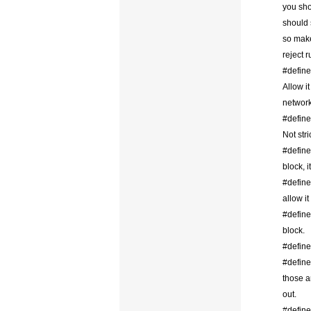
you sho
should
so make
reject r
#defin
Allow i
network
#defin
Not str
#defi
block, i
#defi
allow it
#defi
block.
#defi
#defi
those a
out.
#defi