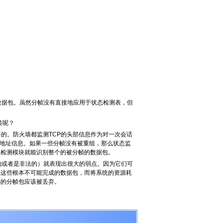
P数据包。虽然分帧没有直接地应用于状态检测表，但
装呢？
的。防火墙都监测TCP的头部信息作为对一次会话
P地址信息。如果一些分帧没有被重组，那么状态监
态检测模块就能识别整个的被分帧的数据包。
的或者是非法的）就表现出很大的弱点。因为它们可
组这些根本不可能完成的数据包，而将系统的资源耗
小的分帧包应该被丢弃。