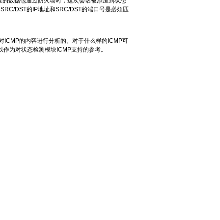
查的数据包通过防火墙时，这次会话被添加到状态
DST的IP地址和SRC/DST的端口号是必须匹
ICMP的内容进行分析的。对于什么样的ICMP可
作为对状态检测模块ICMP支持的参考。