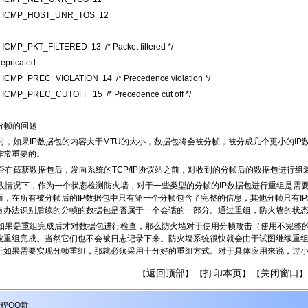
ne ICMP_HOST_UNR_TOS 12
e ICMP_PKT_FILTERED 13 /* Packet filtered */
depricated
e ICMP_PREC_VIOLATION 14 /* Precedence violation */
e ICMP_PREC_CUTOFF 15 /* Precedence cut off */
P分帧的问题
时，如果IP数据包的内容大于MTU的大小，数据包将会被分帧，被分成几个更小的I
非常重要的。
否在截获数据包后，发向系统的TCP/IP协议站之前，对收到的分帧后的数据包进行组
数情况下，作为一个状态检测防火墙，对于一些类型的分帧的IP数据包进行重组是需要
而，在所有被分帧后的IP数据包中只有第一个分帧包含了完整的信息，其他分帧只有I
有办法识别后续的分帧的数据包是否属于一个会话的一部分。通过重组，防火墙的状
如果是重组完成后才对数据包进行检查，那么防火墙对于使用分帧攻击（使用不完整
被重组完成。当然它们也不会被日志记录下来。防火墙系统很快就会由于试图继续重
于如果需要实现分帧重组，那就必须采用十分好的重组方式。对于具体应用来说，过
返回顶部
打印本页
关闭窗口
【
】 【
】 【
】
程QQ群