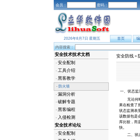
会员：
密码：
2026年8月7日 星期五
首页
编
内容搜索：
安全技术技术文档
安全防线
>
安全配制
·
工具介绍
·
黑客教学
·
·
防火墙
一、状态监
漏洞分析
·
无论何
破解专题
·
果在检查了
黑客编程
·
状态监测表
该数据包是
入侵检测
·
库比较，而
安全技术论坛
快。
安全配制
·
二、状