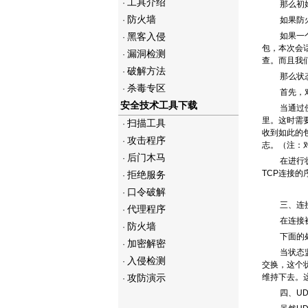
工具介绍
·
那么初
防火墙
·
如果防
黑客入侵
如果一
·
包，本次会
漏洞检测
·
查。而且我
破解方法
·
那么状
杀毒专区
·
首先，
安全技术工具下载
当通过
里。这时需要
扫描工具
·
收到如此的
攻击程序
·
志。（注：
后门木马
·
在进行
TCP连接
拒绝服务
·
口令破解
·
三、连
代理程序
·
在连接
防火墙
·
下面的
加密解密
·
当状态
入侵检测
·
交换，这个
攻防演示
维持下去。
·
四、U