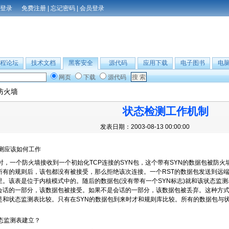
免费注册
|
忘记密码
|
会员登录
程论坛
技术文档
黑客安全
源代码
应用下载
电子图书
电
网页
下载
源代码
防火墙
状态检测工作机制
发表日期：2003-08-13 00:00:00
测应该如何工作
时，一个防火墙接收到一个初始化TCP连接的SYN包，这个带有SYN的数据包被防
所有的规则后，该包都没有被接受，那么拒绝该次连接。一个RST的数据包发送到远
里。该表是位于内核模式中的。随后的数据包(没有带有一个SYN标志)就和该状态监
会话的一部分，该数据包被接受。如果不是会话的一部分，该数据包被丢弃。这种方
是和状态监测表比较。只有在SYN的数据包到来时才和规则库比较。所有的数据包与
态监测表建立？