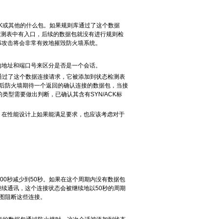
CK或其他的什么包。如果规则库通过了这个数据
监测表中有入口，后续的数据包就没有进行规则检
S攻击将会非常有效地摧毁防火墙系统。
的地址和端口号来区分是否是一个会话。
通过了这个数据连接请求，它被添加到状态检测表
秒。然后防火墙期待一个返回的确认连接的数据包，当接
类型需要做出判断，已确认其含有SYN/ACK标
，在性能设计上如果能满足要求，也应该考虑对于
600秒减少到50秒。如果在这个周期内没有数据包
续通讯，这个连接状态会被继续地以50秒的周期
试图阻断这些连接。