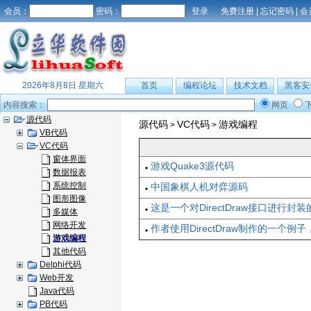
会员：
密码：
免费注册
|
忘记密码
|
会
2026年8月8日 星期六
首页
编程论坛
技术文档
黑客安
内容搜索：
网页
源代码
源代码
VC代码
游戏编程
>
>
VB代码
VC代码
窗体界面
游戏Quake3源代码
数据报表
系统控制
中国象棋人机对弈源码
图形图像
这是一个对DirectDraw接口进行
多媒体
网络开发
作者使用DirectDraw制作的一个
游戏编程
其他代码
Delphi代码
Web开发
Java代码
PB代码