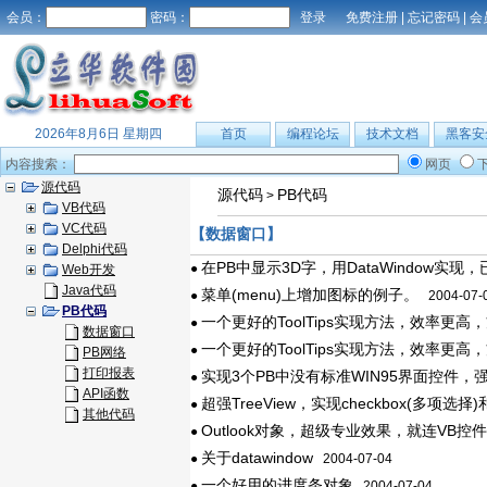
会员：
密码：
免费注册
|
忘记密码
|
会
2026年8月6日 星期四
首页
编程论坛
技术文档
黑客安
内容搜索：
网页
源代码
源代码
PB代码
>
VB代码
VC代码
【数据窗口】
Delphi代码
在PB中显示3D字，用DataWindow
●
Web开发
Java代码
菜单(menu)上增加图标的例子。
●
2004-07-
PB代码
一个更好的ToolTips实现方法，效率更
●
数据窗口
一个更好的ToolTips实现方法，效率更
●
PB网络
打印报表
实现3个PB中没有标准WIN95界面控件
●
API函数
超强TreeView，实现checkbox(多项选择)和ra
●
其他代码
Outlook对象，超级专业效果，就连VB
●
关于datawindow
●
2004-07-04
一个好用的进度条对象
●
2004-07-04