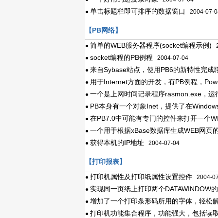
单击标题栏即可排序的数据窗口
●
2004-07-0
【PB网络】
简单的WEB服务器程序(socket编程示例)
●
2
socket编程的PB例程
●
2004-07-04
来自Sybase站点，使用PB6的新特性完成
●
用于Internet方面的开发，有PB例程，Pow
●
一个是上网时间记录程序rasmon.exe，
●
PB本身有一个对象Inet，提供了在Wind
●
在PB7.0中可能有专门的控件来打开一个W
●
一个用于根据xBase数据库生成WEB网
●
获得本机的IP地址
●
2004-07-04
【打印报表】
打印机属性及打印纸属性设置控件
●
2004-07
实现同一页纸上打印两个DATAWINDO
●
增加了一个打印条形码所用的字体，轻松解决在
●
打印机功能集合程序，功能强大，包括读取
●