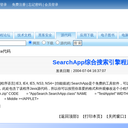
免费注册
|
忘记密码
|
会员登录
程论坛
技术文档
黑客安全
源代码
应用下载
电子图书
电
网页
下载
源代码
va代码
SearchApp综合搜索引擎程
发表日期：2004-07-04 16:37:07
[程序语言] IE3, IE4, IE5, NS3, NS4+ [功能描述] SearchApp是个免
此处包含了该程序Java源代码，所以你可以按照你喜爱的格式和外观修改这个小程序。 HTM
h.zip" CODE = "AppSearch.SearchApp.class" NAME = "TestApplet" WID
 = Middle ></APPLET>
】
返回顶部
打印本页
关闭窗口
【
】 【
】 【
】