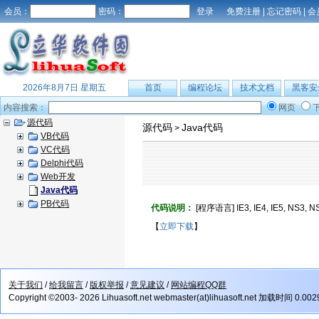
会员：
密码：
免费注册
|
忘记密码
|
会
2026年8月7日 星期五
首页
编程论坛
技术文档
黑客安
内容搜索：
网页
源代码
源代码
Java代码
>
VB代码
VC代码
Delphi代码
Web开发
Java代码
PB代码
代码说明：
[程序语言] IE3, IE4, IE
【
立即下载
】
关于我们
/
给我留言
/
版权举报
/
意见建议
/
网站编程QQ群
Copyright ©2003- 2026 Lihuasoft.net webmaster(at)lihuasoft.net 加载时间 0.00