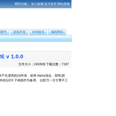
网页功能：
加入收藏
设为首页
网站搜索
脑硬件
游戏开发
休闲娱乐
编程网站
v 1.0.0
文件大小：2483KB 下载次数：7187
产生漂亮的2d环境，使用 Alpha混合、照明,阴
另外的以DX 子画面作为备用。 以防万一主引擎不工