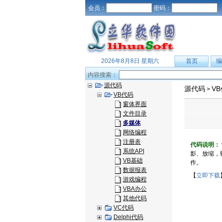
会员：
密码：
2026年8月8日 星期六
首页
编
内容搜索：
源代码
源代码
V
>
VB代码
窗体界面
文件目录
多媒体
网络编程
注册表
代码说明：
系统API
影、放缩，转
VB基础
作。
数据报表
【
立即下载
游戏编程
VBA办公
其他代码
VC代码
Delphi代码