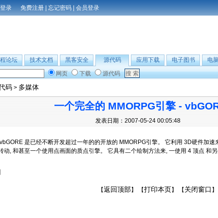
免费注册
|
忘记密码
|
会员登录
程论坛
技术文档
黑客安全
源代码
应用下载
电子图书
电
网页
下载
源代码
B代码
多媒体
>
一个完全的 MMORPG引擎 - vbGORE 
发表日期：2007-05-24 00:05:48
vbGORE 是已经不断开发超过一年的的开放的 MMORPG引擎。 它利用 3D硬件加速来
动, 和甚至一个使用点画面的质点引擎。 它具有二个绘制方法来, 一使用 4 顶点 和
】
返回顶部
打印本页
关闭窗口
【
】 【
】 【
】