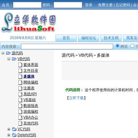
会员：
密码：
免费注册
|
忘记密码
|
会
2026年8月8日 星期六
首页
编程论坛
技术文档
黑客安
内容搜索：
网页
源代码
源代码
VB代码
多媒体
>
>
VB代码
窗体界面
文件目录
多媒体
网络编程
注册表
代码说明：
这个程序使用你的计算机时间，
系统API
【
立即下载
】
VB基础
数据报表
游戏编程
VBA办公
其他代码
VC代码
Delphi代码