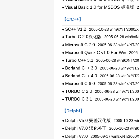
Visual Basic 1.0 for MSDOS 标准版
●
20
【C/C++】
SC++ V1.2
●
2005-10-23 win9x/NT/2000/
Turbo C 2.0汉化版
●
2005-06-28 win9x/N
Microsoft C 7.0
●
2005-06-28 win9x/NT/2
Microsoft Quick C v1.0 For Win
●
2005-0
Turbo C++ 3.1
●
2005-06-28 win9x/NT/20
Borland C++ 3.0
●
2005-06-28 win9x/NT/
Borland C++ 4.0
●
2005-06-28 win9x/NT/
Microsoft C 6.0
●
2005-06-28 win9x/NT/2
TURBO C 2.0
●
2005-06-28 win9x/NT/200
TURBO C 3.1
●
2005-06-28 win9x/NT/200
【Delphi】
Delphi V5.0 完整汉化版
●
2005-10-23 wi
Delphi V7.0 汉化补丁
●
2005-10-23 win9x
Delphi V7.0
●
2005-09-17 win9x/NT/2000/