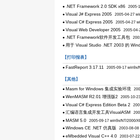
.NET Framework 2.0 SDK x86
●
2005-11
Visual J# Express 2005
●
2005-04-27 wi
Visual C# Express 2005
●
2005-04-27 wi
Visual Web Developer 2005
●
2005-04-2
.NET Framework软件开发工具包
●
2003
用于 Visual Studio .NET 2003 
●
【打印报表】
FastReport 3.17.11
●
2005-09-17 win9x/
【其他】
Masm for Windows 集成实验环境
●
2005
WenMASM R2.01 增强版2
●
2005-10-23
Visual C# Express Edition Beta 2
●
2005
汇编语言集成开发工具VisualASM
●
2005
MASM 5.0
●
2005-09-17 win9x/NT/2000/X
Windows CE .NET 仿真版
●
2003-08-08 
eMbedded Visual C++ 4.0
●
2003-07-22 