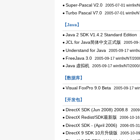
Super-Pascal V2.0
●
2005-07-01 win9x/N
Turbo Pascal V7.0
●
2005-07-01 win9x/N
【Java】
Java 2 SDK V1.4.2 Standard Edition
●
2
JCL for Java简体中文正式版
●
2005-09-1
Understand for Java
●
2005-09-17 win9x
FreeJava 3.0
●
2005-09-17 win9x/NT/200
Java 虚拟机
●
2005-09-17 win9x/NT/2000
【数据库】
Visual FoxPro 9.0 Beta
●
2005-09-17 win
【开发包】
DirectX SDK (Jun 2008) 2008.8
●
2009-
DirectX Redist/SDK最新版
●
2006-10-16 
DirectX SDK - (April 2006)
●
2006-05-31 
DirectX 9 SDK 10月升级版
●
2005-10-09