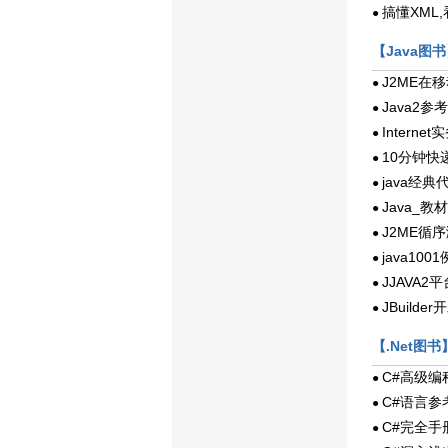
搞懂XML,看
●
【Java图
J2ME在
●
Java2参
●
Intern
●
10分钟快递J
●
java经典
●
Java_教材
●
J2ME循
●
java1001
●
JJAVA
●
JBuild
●
【.Net图书
C#高级编
●
C#语言参
●
C#完全手
●