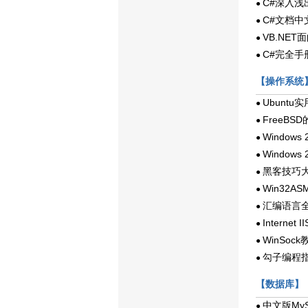
C#深入浅
●
C#文档中
●
VB.NE
●
C#完全手
●
【操作系统
Ubuntu
●
FreeB
●
Window
●
Window
●
黑客技巧
●
Win32A
●
汇编语言
●
Internet
●
WinSock
●
勾子编程
●
【数据库】
中文版My
●