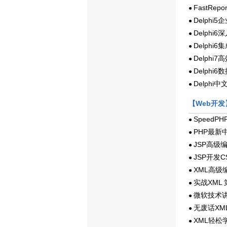
FastRep
●
Delph
●
Delphi
●
Delphi
●
Delphi
●
Delphi
●
Delphi
●
【Web开发
SpeedP
●
PHP最新
●
JSP高级
●
JSP开发C
●
XML高级
●
实战XML
●
微软技术讲
●
无废话XM
●
XML轻松
●