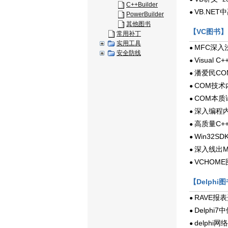
C++Builder
VB.NET
●
PowerBuilder
其他图书
【VC图书】
常用补丁
实用工具
MFC深入浅
●
安全防线
Visual C+
●
潘爱民CO
●
COM技
●
COM本质
●
深入编程内幕
●
高质量C+
●
Win32S
●
深入线出M
●
VCHOM
●
【Delphi
RAVE报
●
Delphi
●
delphi网
●