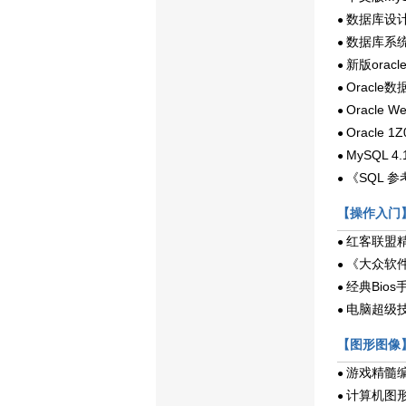
数据库设
●
数据库系
●
新版orac
●
Oracle
●
Oracle 
●
Oracle 
●
MySQL 
●
《SQL 
●
【操作入门
红客联盟
●
《大众软件
●
经典Bios
●
电脑超级技
●
【图形图像
游戏精髓编
●
计算机图
●