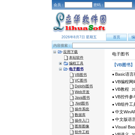
会员：
密码：
2026年8月7日 星期五
首页
编
内容搜索：
应用下载
电子图书
本站软件
编程工具
【VB图书】
电子图书
Basic语
●
VB图书
VC图书
VB编程网
●
Delphi图书
VB教程
●
200
Web开发
VB控件参
●
Java图书
.Net图书
VB组件工
●
操作系统
中文WinA
●
数据库
中文版语
●
操作入门
图形图像
Visual 
●
软件工程
VB讲义
●
200