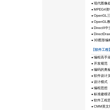
现代图像
●
MPEG4资
●
OpenG
●
OpenGL
●
Direct
●
DirectD
●
3D图形编
●
【软件工程
编程高手
●
开发规范
●
2
编码的奥
●
软件设计
●
设计模式
●
2
编程思想
●
2
标准建模语
●
软件工程
●
CMM英文
●